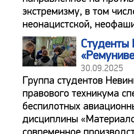
экстремизму, в том чис
неонацистской, неофаши
Студенты 
«Ремуниве
30.09.2025
Группа студентов Неви
правового техникума сп
беспилотных авиационны
дисциплины «Материало
современное производс