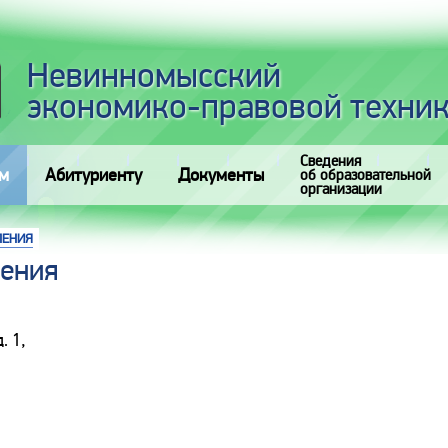
Невинномысский
экономико-правовой техни
Сведения
м
Абитуриенту
Документы
об образовательной
организации
ЛЕНИЯ
ления
. 1,