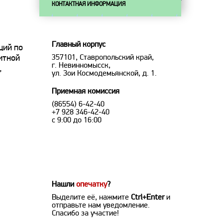
КОНТАКТНАЯ ИНФОРМАЦИЯ
Главный корпус
ций по
357101, Ставропольский край,
итной
г. Невинномысск,
,
ул. Зои Космодемьянской, д. 1.
Приемная комиссия
(86554) 6-42-40
+7 928 346-42-40
с 9:00 до 16:00
Нашли
опечатку
?
Выделите её, нажмите
Ctrl+Enter
и
отправьте нам уведомление.
Спасибо за участие!